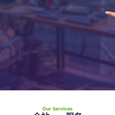
Our Services