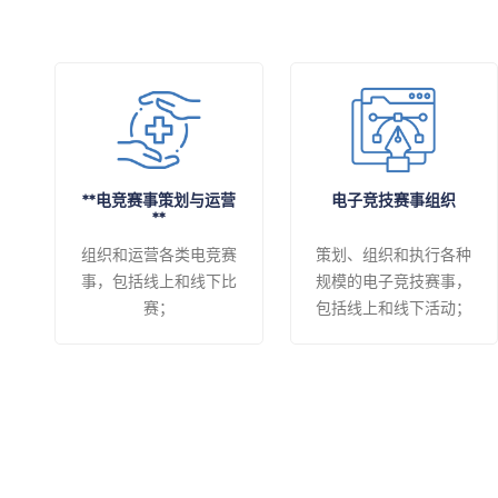
**电竞赛事策划与运营
电子竞技赛事组织
**
组织和运营各类电竞赛
策划、组织和执行各种
事，包括线上和线下比
规模的电子竞技赛事，
赛；
包括线上和线下活动；