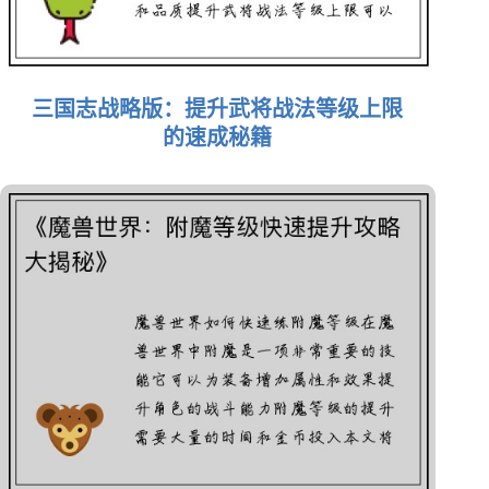
三国志战略版：提升武将战法等级上限
的速成秘籍