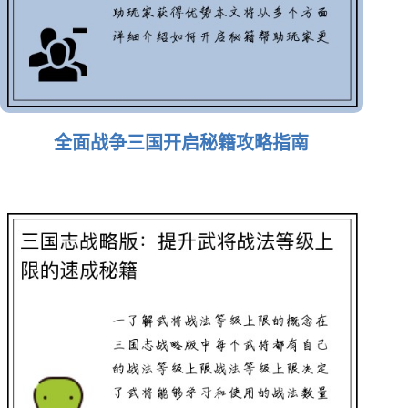
全面战争三国开启秘籍攻略指南