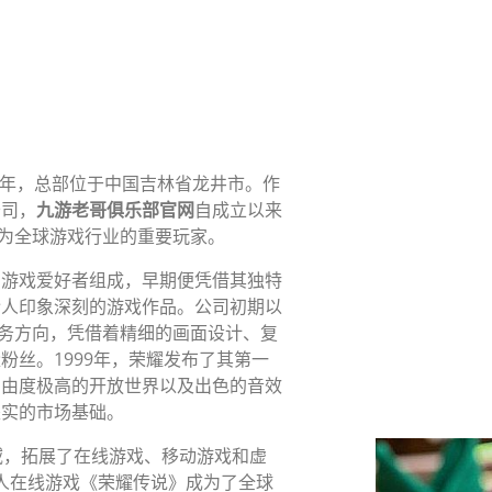
995年，总部位于中国吉林省龙井市。作
公司，
九游老哥俱乐部官网
自成立以来
成为全球游戏行业的重要玩家。
的游戏爱好者组成，早期便凭借其独特
令人印象深刻的游戏作品。公司初期以
业务方向，凭借着精细的画面设计、复
丝。1999年，荣耀发布了其第一
自由度极高的开放世界以及出色的音效
坚实的市场基础。
域，拓展了在线游戏、移动游戏和虚
多人在线游戏《荣耀传说》成为了全球