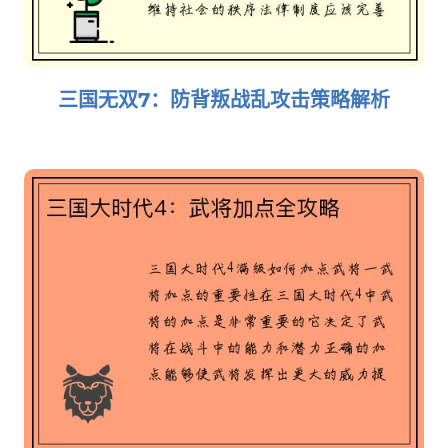
三国无双7：防背叛战乱攻击策略解析